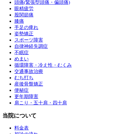
頭痛(緊張型頭痛・偏頭痛)
眼精疲労
股関節痛
膝痛
手足の痺れ
姿勢矯正
スポーツ障害
自律神経失調症
不眠症
めまい
循環障害・冷え性・むくみ
交通事故治療
むち打ち
産後骨盤矯正
便秘症
更年期障害
肩こり・五十肩・四十肩
当院について
料金表