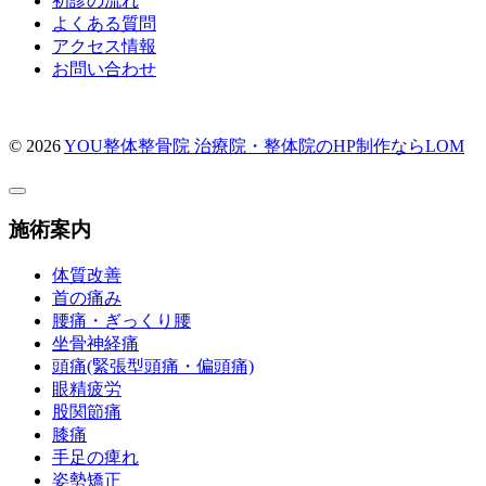
初診の流れ
よくある質問
アクセス情報
お問い合わせ
© 2026
YOU整体整骨院
治療院・整体院のHP制作ならLOM
施術案内
体質改善
首の痛み
腰痛・ぎっくり腰
坐骨神経痛
頭痛(緊張型頭痛・偏頭痛)
眼精疲労
股関節痛
膝痛
手足の痺れ
姿勢矯正