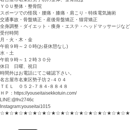
ＹＯＵ整体・整骨院
スポーツでの怪我・腰痛・膝痛・肩こり・特殊電気施術
交通事故・骨盤矯正・産後骨盤矯正・猫背矯正
全身調整・ダイエット・痩身・エステ・ヘッドマッサージなど
受付時間
月・火・木・金
午前９時～２０時(お昼休憩なし)
水・土
午前９時～１２時３０分
休日 日曜、祝日
時間外はお電話にてご確認下さい。
名古屋市名東区勢子坊２-４０４
ＴＥＬ ０５２-７８４-８８４８
ＨＰ：https://youseitaisekkotuin.com/
LINE:@frv2746c
Instagram:youseitai1015
☆★☆★☆★☆★☆★☆★☆★☆★☆★☆★☆★☆★☆★☆★