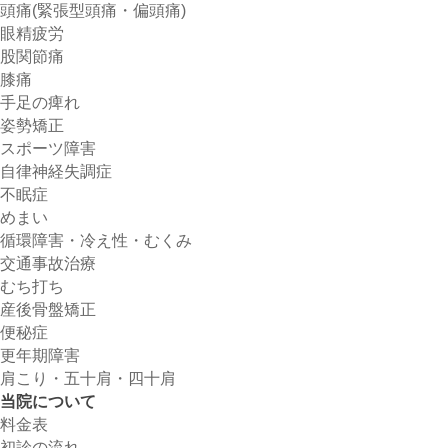
頭痛(緊張型頭痛・偏頭痛)
眼精疲労
股関節痛
膝痛
手足の痺れ
姿勢矯正
スポーツ障害
自律神経失調症
不眠症
めまい
循環障害・冷え性・むくみ
交通事故治療
むち打ち
産後骨盤矯正
便秘症
更年期障害
肩こり・五十肩・四十肩
当院について
料金表
初診の流れ