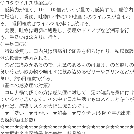
◇ロタウイルス感染症◇
感染力が強く、10～100個という少量でも感染する。腸管内
で増殖し、糞便、吐物1ｇ中に100億個ものウイルスが含まれ
る。1週間程度はウイルスを排出し続ける。
糞便、吐物は適切に処理し、便座やドアノブなど消毒を行
う。手洗いは念入りに行う。
◇手足口病◇
特効薬無し。口内炎は鎮痛剤で痛みを和らげたり、粘膜保護
剤の軟膏が処方される。
のどに痛みがあるので、刺激のあるものは避け、のど越しの
良い冷たい飲み物や噛まずに飲み込めるゼリーやプリンなどが
良い。約5日程度で治る。
《基本の感染症の対策》
コロナ禍で多くの方は感染症に対して一定の知識を身に付け
ているかと思います。その中で日常生活でも出来ることを心が
ければ、感染リスクが大幅に減るのです。
★手洗い ★うがい ★消毒 ★ワクチン(※防ぐ事の出来
る感染症は多数)
☆★☆★☆★☆★☆★☆★☆★☆★☆★☆★☆★☆★☆★☆★
名古屋市名東区勢子坊の整体、整骨院は