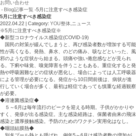
お問い合わせ
-
Blog記事一覧
-5月に注意すべき感染症
5月に注意すべき感染症
2022.04.22 | Category:
YOU整体
,
ニュース
※5月に注意すべき感染症※
◆新型コロナウイルス感染症(COVID-19)
国民の対策が緩んでしまうと、再び感染者数が増加する可能
性が高くなる。発熱、鼻水、のどの痛み、咳などといった、風
邪のような症状から始まる。頭痛や強い倦怠感などが見られ
る。下痢や味覚、嗅覚障害を伴うこともある。重症化すると発
熱や呼吸困難などの症状が悪化し、場合によっては人工呼吸器
による管理が必要になる。発症から10日間前後は、病状が進
行していく場合が多く、最初は軽症であっても慎重な経過観察
が必要。
◆溶連菌感染症◆
５～6月は毎年流行のピークを迎える時期。子供がかかりや
すく、発疹が出る感染症。主な感染経路は、保菌者由来の飛沫
感染と濃厚接触感染。予防のためのワクチン実用化はなし。
◆咽頭結膜熱◆
別名プール熱とも呼ばれ、例年5～6月は感染者数の増加が