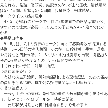
見られる。発熱、咽頭炎、結膜炎の3つが主な症状。潜伏期間
は5～7日間。症状は3～5日間。接触感染、飛沫感染。
◆ロタウイルス感染症◆
4～5月が流行のピークで、特に2歳未満での感染は重症化し
やすいので注意が必要。ほとんどの子どもが4～5歳までにか
かる。
◆手足口病◆
5～6月は、7月の流行のピークに向けて感染者数が増加する
時期。3～5日間の潜伏期間。その後、口腔粘膜、手掌、足底
や足背など四肢末端に2～3ミリの水泡性発疹が出現。発熱は3
分の1程度だが軽度なもの。3～7日間で軽快する。
【それぞれの予防・対策・治療】
◇溶連菌感染症◇
有効な抗生剤治療、解熱鎮痛剤による薬物療法・のどの痛み
の炎症をとる治療。抗生剤の投与期間は5～10日程度。
◇咽頭結膜炎◇
十分な手洗いの実施。急性期の最初の数日間が最も感染性あ
り。状況によってはプールを一時的に閉鎖。
主要症状が消退した後2日経過するまで出席停止。