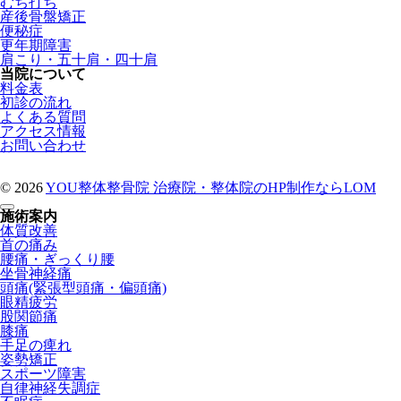
むち打ち
産後骨盤矯正
便秘症
更年期障害
肩こり・五十肩・四十肩
当院について
料金表
初診の流れ
よくある質問
アクセス情報
お問い合わせ
© 2026
YOU整体整骨院
治療院・整体院のHP制作ならLOM
施術案内
体質改善
首の痛み
腰痛・ぎっくり腰
坐骨神経痛
頭痛(緊張型頭痛・偏頭痛)
眼精疲労
股関節痛
膝痛
手足の痺れ
姿勢矯正
スポーツ障害
自律神経失調症