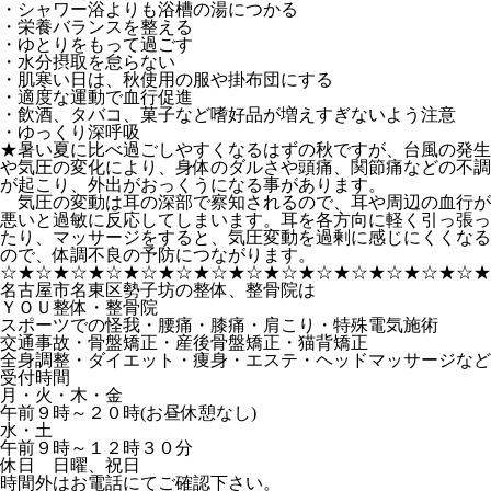
・シャワー浴よりも浴槽の湯につかる
・栄養バランスを整える
・ゆとりをもって過ごす
・水分摂取を怠らない
・肌寒い日は、秋使用の服や掛布団にする
・適度な運動で血行促進
・飲酒、タバコ、菓子など嗜好品が増えすぎないよう注意
・ゆっくり深呼吸
★暑い夏に比べ過ごしやすくなるはずの秋ですが、台風の発生
や気圧の変化により、身体のダルさや頭痛、関節痛などの不調
が起こり、外出がおっくうになる事があります。
気圧の変動は耳の深部で察知されるので、耳や周辺の血行が
悪いと過敏に反応してしまいます。耳を各方向に軽く引っ張っ
たり、マッサージをすると、気圧変動を過剰に感じにくくなる
ので、体調不良の予防につながります。
☆★☆★☆★☆★☆★☆★☆★☆★☆★☆★☆★☆★☆★☆★
名古屋市名東区勢子坊の整体、整骨院は
ＹＯＵ整体・整骨院
スポーツでの怪我・腰痛・膝痛・肩こり・特殊電気施術
交通事故・骨盤矯正・産後骨盤矯正・猫背矯正
全身調整・ダイエット・痩身・エステ・ヘッドマッサージなど
受付時間
月・火・木・金
午前９時～２０時(お昼休憩なし)
水・土
午前９時～１２時３０分
休日 日曜、祝日
時間外はお電話にてご確認下さい。