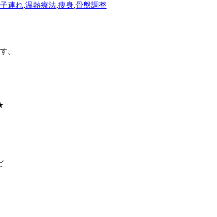
子連れ
,
温熱療法
,
痩身
,
骨盤調整
ます。
★
ど