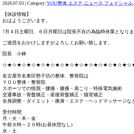
2026.07.03 | Category:
YOU整体
,
エステ
,
ニュース
,
フェイシャル
,
【休診情報】
おはようございます。
7月４日土曜日、６日月曜日は院長不在の為臨時休業となり
ご迷惑をおかけしますがよろしくお願い致します。
院長 小林
☆★☆★☆★☆★☆★☆★☆★☆★☆★☆★☆★☆★☆★☆
名古屋市名東区勢子坊の整体、整骨院は
ＹＯＵ整体・整骨院
スポーツでの怪我・腰痛・膝痛・肩こり・特殊電気施術
交通事故・骨盤矯正・産後骨盤矯正・猫背矯正
全身調整・ダイエット・痩身・エステ・ヘッドマッサージな
受付時間
月・火・木・金
午前９時～２０時(お昼休憩なし)
水・土