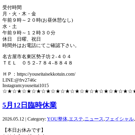
受付時間
月・火・木・金
午前９時～２０時(お昼休憩なし)
水・土
午前９時～１２時３０分
休日 日曜、祝日
時間外はお電話にてご確認下さい。
名古屋市名東区勢子坊２-４０４
ＴＥＬ ０５２-７８４-８８４８
ＨＰ：https://youseitaisekkotuin.com/
LINE:@frv2746c
Instagram:youseitai1015
☆★☆★☆★☆★☆★☆★☆★☆★☆★☆★☆★☆★☆★☆
5月12日臨時休業
2026.05.12 | Category:
YOU整体
,
エステ
,
ニュース
,
フェイシャル
,
【本日お休みです】