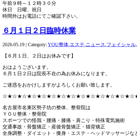
午前９時～１２時３０分
休日 日曜、祝日
時間外はお電話にてご確認下さい。
６月１日２日臨時休業
2026.05.19 | Category:
YOU整体
,
エステ
,
ニュース
,
フェイシャル
,
【６月１日、２日はお休みです】
おはようございます。
６月１日２日は院長不在の為お休みになります。
ご迷惑をおかけしますがよろしくお願い致します。
☆★☆★☆★☆★☆★☆★☆★☆★☆★☆★☆★☆★☆★☆
名古屋市名東区勢子坊の整体、整骨院は
ＹＯＵ整体・整骨院
スポーツでの怪我・腰痛・膝痛・肩こり・特殊電気施術
交通事故・骨盤矯正・産後骨盤矯正・猫背矯正
全身調整・ダイエット・痩身・エステ・ヘッドマッサージな