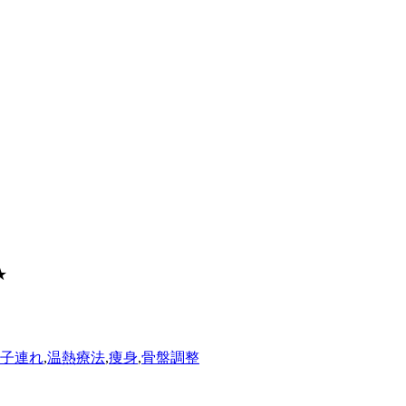
★
子連れ
,
温熱療法
,
痩身
,
骨盤調整