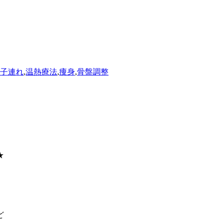
子連れ
,
温熱療法
,
痩身
,
骨盤調整
★
ど