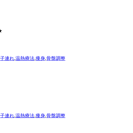
★
子連れ
,
温熱療法
,
痩身
,
骨盤調整
子連れ
,
温熱療法
,
痩身
,
骨盤調整