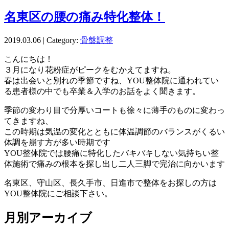
名東区の腰の痛み特化整体！
2019.03.06 | Category:
骨盤調整
こんにちは！
３月になり花粉症がピークをむかえてますね。
春は出会いと別れの季節ですね、YOU整体院に通われてい
る患者様の中でも卒業＆入学のお話をよく聞きます。
季節の変わり目で分厚いコートも徐々に薄手のものに変わっ
てきますね、
この時期は気温の変化とともに体温調節のバランスがくるい
体調を崩す方が多い時期です
YOU整体院では腰痛に特化したバキバキしない気持ちい整
体施術で痛みの根本を探し出し二人三脚で完治に向かいます
名東区、守山区、長久手市、日進市で整体をお探しの方は
YOU整体院にご相談下さい。
月別アーカイブ