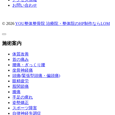
お問い合わせ
© 2026
YOU整体整骨院
治療院・整体院のHP制作ならLOM
施術案内
体質改善
首の痛み
腰痛・ぎっくり腰
坐骨神経痛
頭痛(緊張型頭痛・偏頭痛)
眼精疲労
股関節痛
膝痛
手足の痺れ
姿勢矯正
スポーツ障害
自律神経失調症