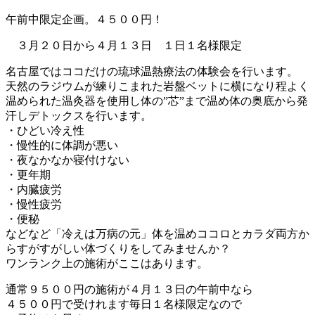
午前中限定企画。４５００円！
３月２０日から４月１３日 １日１名様限定
名古屋ではココだけの琉球温熱療法の体験会を行います。
天然のラジウムが練りこまれた岩盤ベットに横になり程よく
温められた温灸器を使用し体の”芯”まで温め体の奥底から発
汗しデトックスを行います。
・ひどい冷え性
・慢性的に体調が悪い
・夜なかなか寝付けない
・更年期
・内臓疲労
・慢性疲労
・便秘
などなど「冷えは万病の元」体を温めココロとカラダ両方か
らすがすがしい体づくりをしてみませんか？
ワンランク上の施術がここはあります。
通常９５００円の施術が４月１３日の午前中なら
４５００円で受けれます毎日１名様限定なので