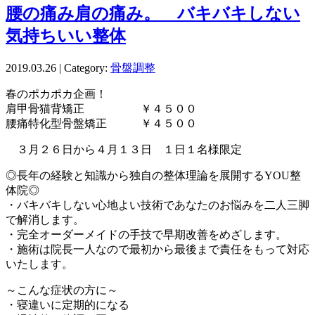
腰の痛み肩の痛み。 バキバキしない
気持ちいい整体
2019.03.26 | Category:
骨盤調整
春のポカポカ企画！
肩甲骨猫背矯正 ￥４５００
腰痛特化型骨盤矯正 ￥４５００
３月２６日から４月１３日 １日１名様限定
◎長年の経験と知識から独自の整体理論を展開するYOU整
体院◎
・バキバキしない心地よい技術であなたのお悩みを二人三脚
で解消します。
・完全オーダーメイドの手技で早期改善をめざします。
・施術は院長一人なので最初から最後まで責任をもって対応
いたします。
～こんな症状の方に～
・寝違いに定期的になる