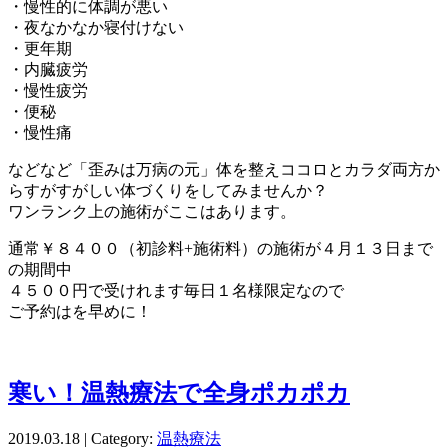
・慢性的に体調が悪い
・夜なかなか寝付けない
・更年期
・内臓疲労
・慢性疲労
・便秘
・慢性痛
などなど「歪みは万病の元」体を整えココロとカラダ両方か
らすがすがしい体づくりをしてみませんか？
ワンランク上の施術がここはあります。
通常￥８４００（初診料+施術料）の施術が４月１３日まで
の期間中
４５００円で受けれます毎日１名様限定なので
ご予約はを早めに！
寒い！温熱療法で全身ポカポカ
2019.03.18 | Category:
温熱療法