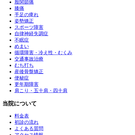
股関節痛
膝痛
手足の痺れ
姿勢矯正
スポーツ障害
自律神経失調症
不眠症
めまい
循環障害・冷え性・むくみ
交通事故治療
むち打ち
産後骨盤矯正
便秘症
更年期障害
肩こり・五十肩・四十肩
当院について
料金表
初診の流れ
よくある質問
アクセス情報