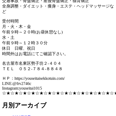
交通事故・骨盤矯正・産後骨盤矯正・猫背矯正
全身調整・ダイエット・痩身・エステ・ヘッドマッサージな
ど
受付時間
月・火・木・金
午前９時～２０時(お昼休憩なし)
水・土
午前９時～１２時３０分
休日 日曜、祝日
時間外はお電話にてご確認下さい。
名古屋市名東区勢子坊２-４０４
ＴＥＬ ０５２-７８４-８８４８
ＨＰ：https://youseitaisekkotuin.com/
LINE:@frv2746c
Instagram:youseitai1015
☆★☆★☆★☆★☆★☆★☆★☆★☆★☆★☆★☆★☆★☆
月別アーカイブ