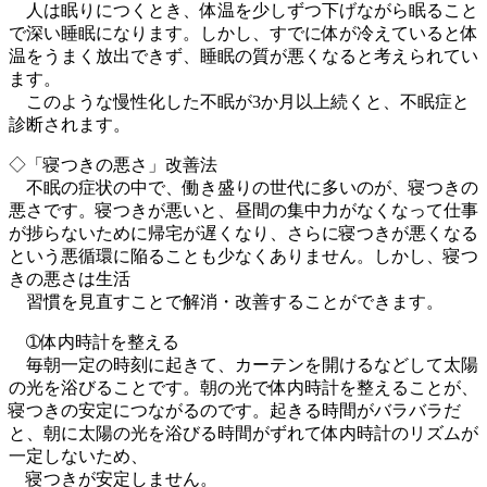
人は眠りにつくとき、体温を少しずつ下げながら眠ること
で深い睡眠になります。しかし、すでに体が冷えていると体
温をうまく放出できず、睡眠の質が悪くなると考えられてい
ます。
このような慢性化した不眠が3か月以上続くと、不眠症と
診断されます。
◇「寝つきの悪さ」改善法
不眠の症状の中で、働き盛りの世代に多いのが、寝つきの
悪さです。寝つきが悪いと、昼間の集中力がなくなって仕事
が捗らないために帰宅が遅くなり、さらに寝つきが悪くなる
という悪循環に陥ることも少なくありません。しかし、寝つ
きの悪さは生活
習慣を見直すことで解消・改善することができます。
➀体内時計を整える
毎朝一定の時刻に起きて、カーテンを開けるなどして太陽
の光を浴びることです。朝の光で体内時計を整えることが、
寝つきの安定につながるのです。起きる時間がバラバラだ
と、朝に太陽の光を浴びる時間がずれて体内時計のリズムが
一定しないため、
寝つきが安定しません。