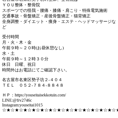
ＹＯＵ整体・整骨院
スポーツでの怪我・腰痛・膝痛・肩こり・特殊電気施術
交通事故・骨盤矯正・産後骨盤矯正・猫背矯正
全身調整・ダイエット・痩身・エステ・ヘッドマッサージな
ど
受付時間
月・火・木・金
午前９時～２０時(お昼休憩なし)
水・土
午前９時～１２時３０分
休日 日曜、祝日
時間外はお電話にてご確認下さい。
名古屋市名東区勢子坊２-４０４
ＴＥＬ ０５２-７８４-８８４８
ＨＰ：https://youseitaisekkotuin.com/
LINE:@frv2746c
Instagram:youseitai1015
☆★☆★☆★☆★☆★☆★☆★☆★☆★☆★☆★☆★☆★☆