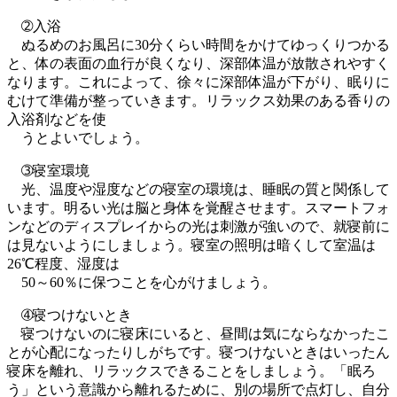
➁入浴
ぬるめのお風呂に30分くらい時間をかけてゆっくりつかる
と、体の表面の血行が良くなり、深部体温が放散されやすく
なります。これによって、徐々に深部体温が下がり、眠りに
むけて準備が整っていきます。リラックス効果のある香りの
入浴剤などを使
うとよいでしょう。
➂寝室環境
光、温度や湿度などの寝室の環境は、睡眠の質と関係して
います。明るい光は脳と身体を覚醒させます。スマートフォ
ンなどのディスプレイからの光は刺激が強いので、就寝前に
は見ないようにしましょう。寝室の照明は暗くして室温は
26℃程度、湿度は
50～60％に保つことを心がけましょう。
➃寝つけないとき
寝つけないのに寝床にいると、昼間は気にならなかったこ
とが心配になったりしがちです。寝つけないときはいったん
寝床を離れ、リラックスできることをしましょう。「眠ろ
う」という意識から離れるために、別の場所で点灯し、自分