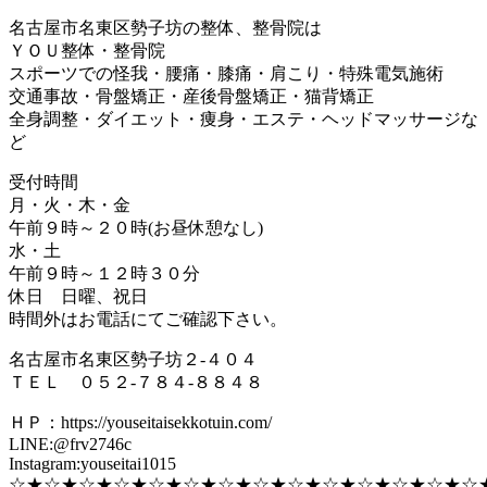
名古屋市名東区勢子坊の整体、整骨院は
ＹＯＵ整体・整骨院
スポーツでの怪我・腰痛・膝痛・肩こり・特殊電気施術
交通事故・骨盤矯正・産後骨盤矯正・猫背矯正
全身調整・ダイエット・痩身・エステ・ヘッドマッサージな
ど
受付時間
月・火・木・金
午前９時～２０時(お昼休憩なし)
水・土
午前９時～１２時３０分
休日 日曜、祝日
時間外はお電話にてご確認下さい。
名古屋市名東区勢子坊２-４０４
ＴＥＬ ０５２-７８４-８８４８
ＨＰ：https://youseitaisekkotuin.com/
LINE:@frv2746c
Instagram:youseitai1015
☆★☆★☆★☆★☆★☆★☆★☆★☆★☆★☆★☆★☆★☆