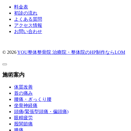
料金表
初診の流れ
よくある質問
アクセス情報
お問い合わせ
© 2026
YOU整体整骨院
治療院・整体院のHP制作ならLOM
施術案内
体質改善
首の痛み
腰痛・ぎっくり腰
坐骨神経痛
頭痛(緊張型頭痛・偏頭痛)
眼精疲労
股関節痛
膝痛