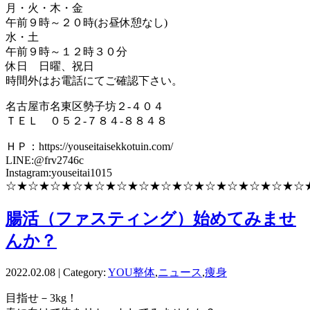
月・火・木・金
午前９時～２０時(お昼休憩なし)
水・土
午前９時～１２時３０分
休日 日曜、祝日
時間外はお電話にてご確認下さい。
名古屋市名東区勢子坊２-４０４
ＴＥＬ ０５２-７８４-８８４８
ＨＰ：https://youseitaisekkotuin.com/
LINE:@frv2746c
Instagram:youseitai1015
☆★☆★☆★☆★☆★☆★☆★☆★☆★☆★☆★☆★☆★☆
腸活（ファスティング）始めてみませ
んか？
2022.02.08 | Category:
YOU整体
,
ニュース
,
痩身
目指せ－3kg！