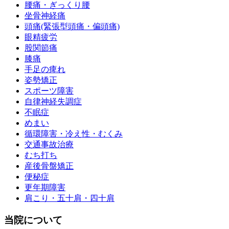
腰痛・ぎっくり腰
坐骨神経痛
頭痛(緊張型頭痛・偏頭痛)
眼精疲労
股関節痛
膝痛
手足の痺れ
姿勢矯正
スポーツ障害
自律神経失調症
不眠症
めまい
循環障害・冷え性・むくみ
交通事故治療
むち打ち
産後骨盤矯正
便秘症
更年期障害
肩こり・五十肩・四十肩
当院について