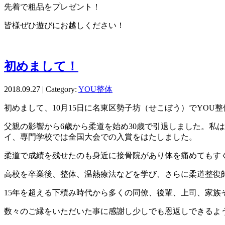
先着で粗品をプレゼント！
皆様ぜひ遊びにお越しください！
初めまして！
2018.09.27 | Category:
YOU整体
初めまして、10月15日に名東区勢子坊（せこぼう）でYO
父親の影響から6歳から柔道を始め30歳で引退しました。私
イ、専門学校では全国大会での入賞をはたしました。
柔道で成績を残せたのも身近に接骨院があり体を痛めてもす
高校を卒業後、整体、温熱療法などを学び、さらに柔道整復
15年を超える下積み時代から多くの同僚、後輩、上司、家
数々のご縁をいただいた事に感謝し少しでも恩返しできるよ