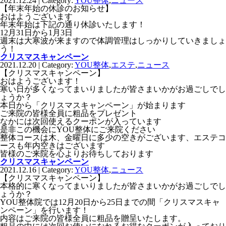
2021.12.24 | Category:
YOU整体
,
ニュース
【年末年始の休診のお知らせ】
おはようございます
年末年始は下記の通り休診いたします！
12月31日から1月3日
週末は大寒波が来ますので体調管理はしっかりしていきましょ
う！
クリスマスキャンペーン
2021.12.20 | Category:
YOU整体
,
エステ
,
ニュース
【クリスマスキャンペーン】
おはようございます！
寒い日が多くなってまいりましたが皆さまいかがお過ごしでし
ょうか？
本日から「クリスマスキャンペーン」が始まります
ご来院の皆様全員に粗品をプレゼント
なかには次回使えるクーポンが入っています
是非この機会にYOU整体にご来院ください
整体コースは木、金曜日に多少の空きがございます、エステコ
ースも年内空きはございます
皆様のご来院を心よりお待ちしております
クリスマスキャンペーン
2021.12.16 | Category:
YOU整体
,
ニュース
【クリスマスキャンペーン】
本格的に寒くなってまいりましたが皆さまいかがお過ごしでし
ょうか？
YOU整体院では12月20日から25日までの間「クリスマスキャ
ンペーン」を行います！
内容はご来院の皆様全員に粗品を贈呈いたします。