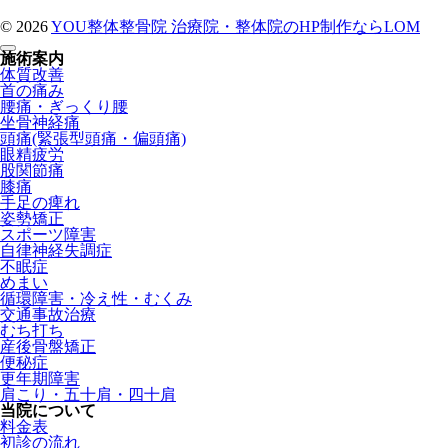
© 2026
YOU整体整骨院
治療院・整体院のHP制作ならLOM
施術案内
体質改善
首の痛み
腰痛・ぎっくり腰
坐骨神経痛
頭痛(緊張型頭痛・偏頭痛)
眼精疲労
股関節痛
膝痛
手足の痺れ
姿勢矯正
スポーツ障害
自律神経失調症
不眠症
めまい
循環障害・冷え性・むくみ
交通事故治療
むち打ち
産後骨盤矯正
便秘症
更年期障害
肩こり・五十肩・四十肩
当院について
料金表
初診の流れ