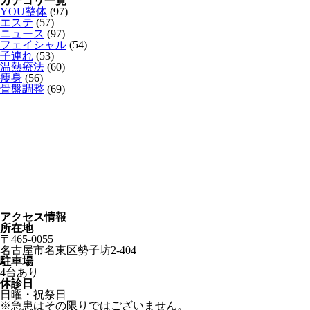
カテゴリ一覧
YOU整体
(97)
エステ
(57)
ニュース
(97)
フェイシャル
(54)
子連れ
(53)
温熱療法
(60)
痩身
(56)
骨盤調整
(69)
アクセス情報
所在地
〒465-0055
名古屋市名東区勢子坊2-404
駐車場
4台あり
休診日
日曜・祝祭日
※急患はその限りではございません。