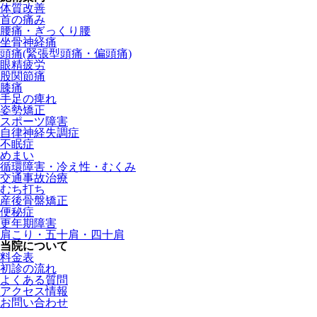
体質改善
首の痛み
腰痛・ぎっくり腰
坐骨神経痛
頭痛(緊張型頭痛・偏頭痛)
眼精疲労
股関節痛
膝痛
手足の痺れ
姿勢矯正
スポーツ障害
自律神経失調症
不眠症
めまい
循環障害・冷え性・むくみ
交通事故治療
むち打ち
産後骨盤矯正
便秘症
更年期障害
肩こり・五十肩・四十肩
当院について
料金表
初診の流れ
よくある質問
アクセス情報
お問い合わせ