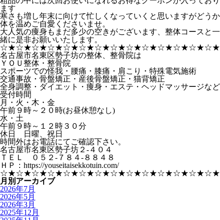
粗品の中には次回お使いになれるお得なクーポンが入っており
ます
寒さも増し年末に向けて忙しくなっていくと思いますがどうか
体を温めご自愛くださいませ。
大人気の痩身もまだ多少の空きがございます、整体コースと一
緒に是非お願いいたします。
☆★☆★☆★☆★☆★☆★☆★☆★☆★☆★☆★☆★☆★☆★
名古屋市名東区勢子坊の整体、整骨院は
ＹＯＵ整体・整骨院
スポーツでの怪我・腰痛・膝痛・肩こり・特殊電気施術
交通事故・骨盤矯正・産後骨盤矯正・猫背矯正
全身調整・ダイエット・痩身・エステ・ヘッドマッサージなど
受付時間
月・火・木・金
午前９時～２０時(お昼休憩なし)
水・土
午前９時～１２時３０分
休日 日曜、祝日
時間外はお電話にてご確認下さい。
名古屋市名東区勢子坊２-４０４
ＴＥＬ ０５２-７８４-８８４８
ＨＰ：https://youseitaisekkotuin.com/
☆★☆★☆★☆★☆★☆★☆★☆★☆★☆★☆★☆★☆★☆★
月別アーカイブ
2026年7月
2026年5月
2026年3月
2025年12月