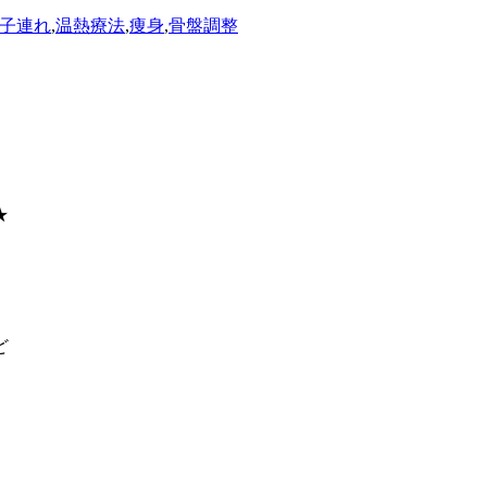
子連れ
,
温熱療法
,
痩身
,
骨盤調整
★
ど