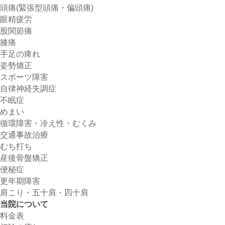
頭痛(緊張型頭痛・偏頭痛)
眼精疲労
股関節痛
膝痛
手足の痺れ
姿勢矯正
スポーツ障害
自律神経失調症
不眠症
めまい
循環障害・冷え性・むくみ
交通事故治療
むち打ち
産後骨盤矯正
便秘症
更年期障害
肩こり・五十肩・四十肩
当院について
料金表