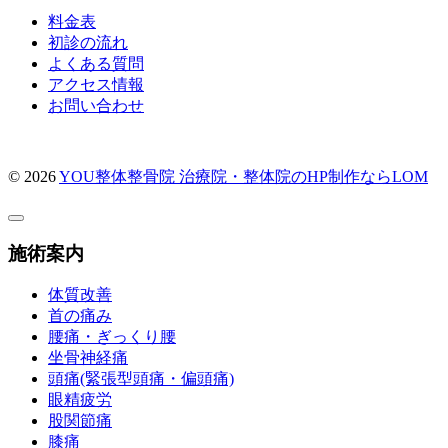
料金表
初診の流れ
よくある質問
アクセス情報
お問い合わせ
© 2026
YOU整体整骨院
治療院・整体院のHP制作ならLOM
施術案内
体質改善
首の痛み
腰痛・ぎっくり腰
坐骨神経痛
頭痛(緊張型頭痛・偏頭痛)
眼精疲労
股関節痛
膝痛