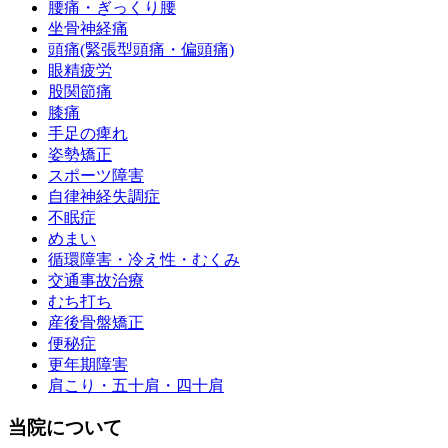
腰痛・ぎっくり腰
坐骨神経痛
頭痛(緊張型頭痛・偏頭痛)
眼精疲労
股関節痛
膝痛
手足の痺れ
姿勢矯正
スポーツ障害
自律神経失調症
不眠症
めまい
循環障害・冷え性・むくみ
交通事故治療
むち打ち
産後骨盤矯正
便秘症
更年期障害
肩こり・五十肩・四十肩
当院について