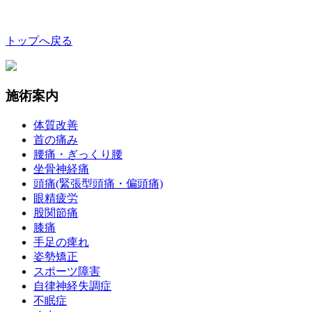
トップへ戻る
施術案内
体質改善
首の痛み
腰痛・ぎっくり腰
坐骨神経痛
頭痛(緊張型頭痛・偏頭痛)
眼精疲労
股関節痛
膝痛
手足の痺れ
姿勢矯正
スポーツ障害
自律神経失調症
不眠症