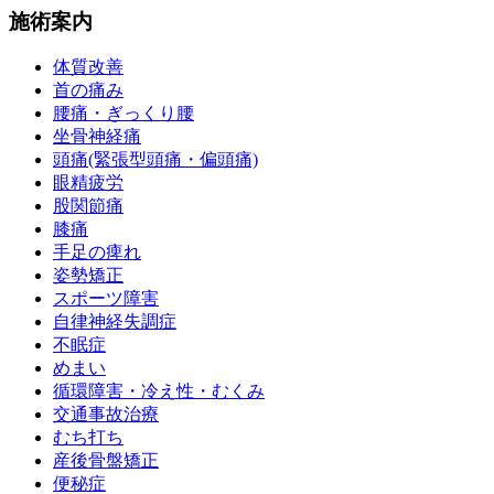
施術案内
体質改善
首の痛み
腰痛・ぎっくり腰
坐骨神経痛
頭痛(緊張型頭痛・偏頭痛)
眼精疲労
股関節痛
膝痛
手足の痺れ
姿勢矯正
スポーツ障害
自律神経失調症
不眠症
めまい
循環障害・冷え性・むくみ
交通事故治療
むち打ち
産後骨盤矯正
便秘症