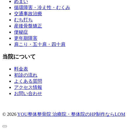
めまい
循環障害・冷え性・むくみ
交通事故治療
むち打ち
産後骨盤矯正
便秘症
更年期障害
肩こり・五十肩・四十肩
当院について
料金表
初診の流れ
よくある質問
アクセス情報
お問い合わせ
© 2026
YOU整体整骨院
治療院・整体院のHP制作ならLOM